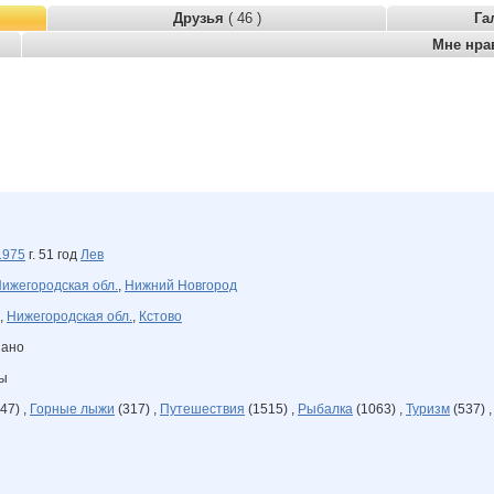
Друзья
( 46 )
Га
Мне нра
1975
г. 51 год
Лев
ижегородская обл.
,
Нижний Новгород
,
Нижегородская обл.
,
Кстово
зано
ны
47) ,
Горные лыжи
(317) ,
Путешествия
(1515) ,
Рыбалка
(1063) ,
Туризм
(537) 