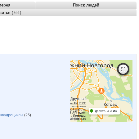
лерея
Поиск людей
вится
( 68 )
Работает на API 2ГИС
Лицензионное соглашение
Для корректной работы
Доехать с 2ГИС
Raster JS API нужен
,
квадроциклы
(25)
ключ. Помощь:
api@2gis.ru