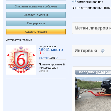
Комплиментов нет.
Отправить приватное сообщение
Вы не авторизованы! Чтоб
Добавить в друзья
Игнорировать
Метки лидеров
Сделать подарок
Автофорум главный
популярность:
16041 место
Интервью
-6 ↓
рейтинг
1701
?
Привилегированный
пользователь
6
уровня
Последние
фотогра