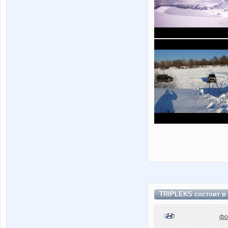
TRIPLEKS состоит в
фо