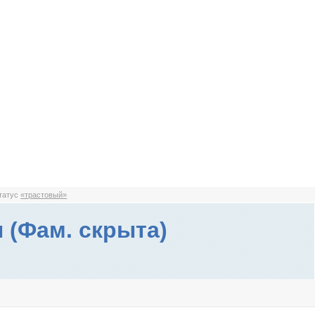
статус
«трастовый»
 (Фам. скрыта)