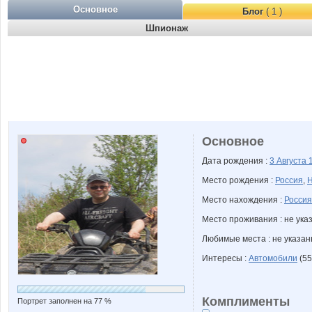
Основное
Блог
( 1 )
Шпионаж
Основное
Дата рождения :
3 Августа
Место рождения :
Россия
,
Н
Место нахождения :
Россия
Место проживания : не ука
Любимые места : не указа
Интересы :
Автомобили
(55
Комплименты
Портрет заполнен на 77 %